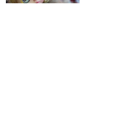
A Blythe é uma boneca que surgiu
no ano de 1972, nos Estados Unidos,
fabricada pela empresa Kenner, mas
que não agradou nem um pouco às
crianças, que se assustavam com
aquela boneca de olhos gigantes e