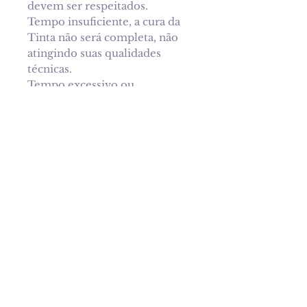
devem ser respeitados.
Tempo insuficiente, a cura da
Tinta não será completa, não
atingindo suas qualidades
técnicas.
Tempo excessivo ou
temperatura muito alta, as
cores podem amarelar ou
adquirir tonalidade marrom.
Indicada para materiais como
vidro, porcelana, louça,
cerâmica, faiança, azulejos,
cobre, metais, gesso.
Receba novidades por e-mail!
Nome