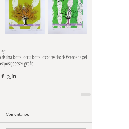
Tags:
cristina bottallo
cris bottallo
#coresdacris
#verde
papel
exposições
serigrafia
Comentários