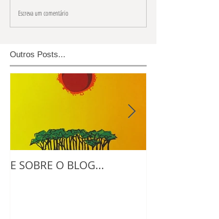
Escreva um comentário
Outros Posts...
E SOBRE O BLOG...
NO ATELIE CO