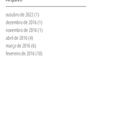
outubro de 2022
(1)
1 post
dezembro de 2016
(1)
1 post
novembro de 2016
(1)
1 post
abril de 2016
(4)
4 posts
março de 2016
(6)
6 posts
fevereiro de 2016
(10)
10 posts
janeiro de 2016
(5)
5 posts
dezembro de 2015
(9)
9 posts
novembro de 2015
(4)
4 posts
outubro de 2015
(10)
10 posts
Busca por Tags
#6em6
#amarelo
#azul
#coloridas
#coresdacris
#pretonobranco
#verde
Blythes
bauern
bauernmalerei
boaparaescola
bordado
colagem
cris bottallo
cristina bottallo
exposições
morangas
moranguinhos
natal
papel
passo a passo
pintura
serigrafia