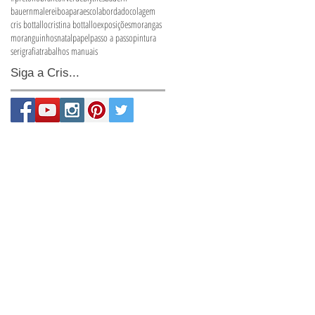
bauernmalerei
boaparaescola
bordado
colagem
cris bottallo
cristina bottallo
exposições
morangas
moranguinhos
natal
papel
passo a passo
pintura
serigrafia
trabalhos manuais
Siga a Cris...
a