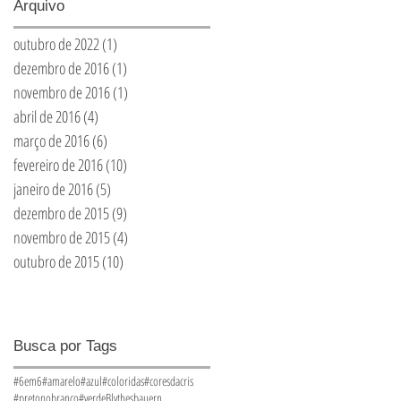
Arquivo
outubro de 2022
(1)
1 post
dezembro de 2016
(1)
1 post
novembro de 2016
(1)
1 post
abril de 2016
(4)
4 posts
março de 2016
(6)
6 posts
fevereiro de 2016
(10)
10 posts
janeiro de 2016
(5)
5 posts
dezembro de 2015
(9)
9 posts
novembro de 2015
(4)
4 posts
outubro de 2015
(10)
10 posts
Busca por Tags
#6em6
#amarelo
#azul
#coloridas
#coresdacris
#pretonobranco
#verde
Blythes
bauern