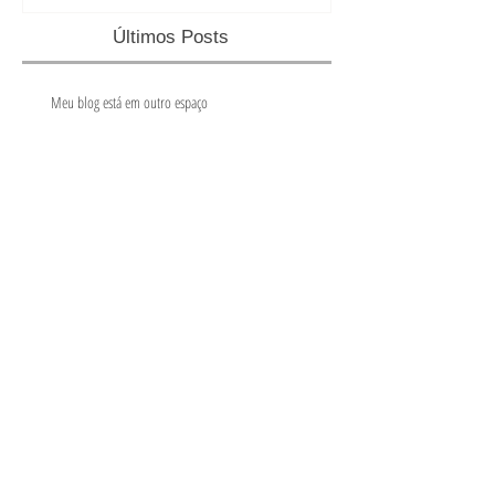
Últimos Posts
Meu blog está em outro espaço
E SOBRE O BLOG...
NO ATELIE COM A CRS