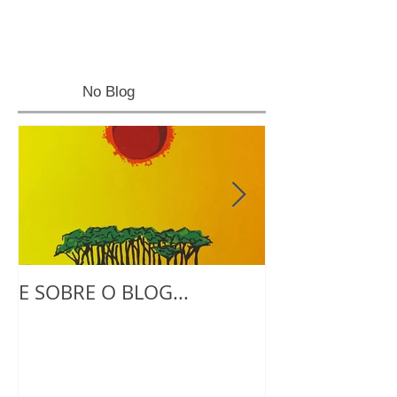
No Blog
E SOBRE O BLOG...
NO ATELIE CO