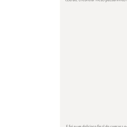
 E foi num delicioso final de semana no meio das montanhas na Serra da Mantiqueira, em Minas, que eles 