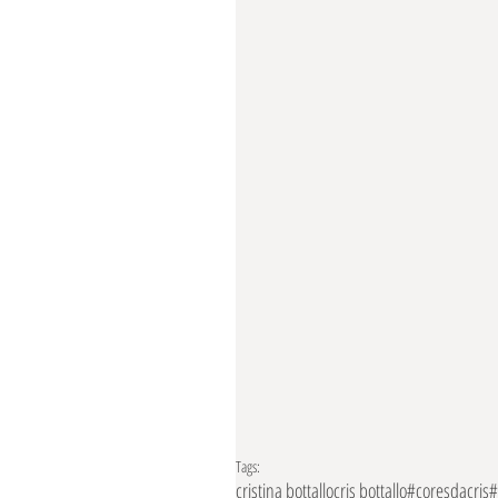
Tags:
cristina bottallo
cris bottallo
#coresdacris
#