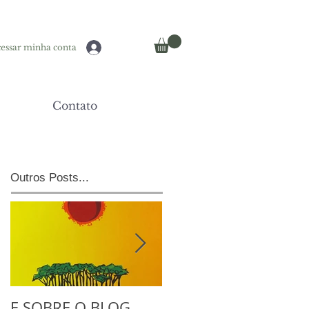
essar minha conta
Contato
Outros Posts...
E SOBRE O BLOG...
NO ATELIE COM A