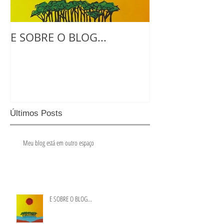
E SOBRE O BLOG...
NO ATELIE CO
Últimos Posts
Meu blog está em outro espaço
E SOBRE O BLOG...