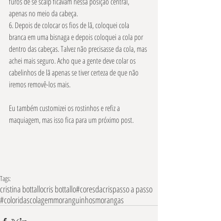
furos de se scalp ficavam nessa posição central, 
apenas no meio da cabeça.
6. Depois de colocar os fios de lã, coloquei cola 
branca em uma bisnaga e depois coloquei a cola por 
dentro das cabeças. Talvez não precisasse da cola, mas 
achei mais seguro. Acho que a gente deve colar os 
cabelinhos de lã apenas se tiver certeza de que não 
iremos removê-los mais.
Eu também customizei os rostinhos e refiz a 
maquiagem, mas isso fica para um próximo post.
Tags:
cristina bottallo
cris bottallo
#coresdacris
passo a passo
#coloridas
colagem
moranguinhos
morangas