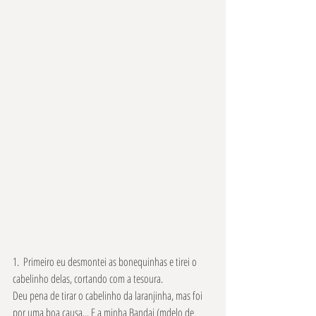
1.  Primeiro eu desmontei as bonequinhas e tirei o 
cabelinho delas, cortando com a tesoura.
Deu pena de tirar o cabelinho da laranjinha, mas foi 
por uma boa causa... E a minha Bandai (mdelo de 