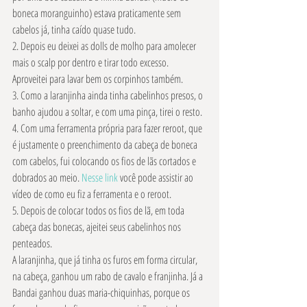
boneca moranguinho) estava praticamente sem 
cabelos já, tinha caído quase tudo.
2. Depois eu deixei as dolls de molho para amolecer 
mais o scalp por dentro e tirar todo excesso. 
Aproveitei para lavar bem os corpinhos também.
3. Como a laranjinha ainda tinha cabelinhos presos, o 
banho ajudou a soltar, e com uma pinça, tirei o resto.
4. Com uma ferramenta própria para fazer reroot, que 
é justamente o preenchimento da cabeça de boneca 
com cabelos, fui colocando os fios de lãs cortados e 
dobrados ao meio. 
Nesse link
 você pode assistir ao 
vídeo de como eu fiz a ferramenta e o reroot.
5. Depois de colocar todos os fios de lã, em toda 
cabeça das bonecas, ajeitei seus cabelinhos nos 
penteados.
A laranjinha, que já tinha os furos em forma circular, 
na cabeça, ganhou um rabo de cavalo e franjinha. Já a 
Bandai ganhou duas maria-chiquinhas, porque os 