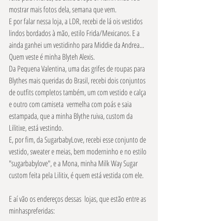
mostrar mais fotos dela, semana que vem. 
E por falar nessa loja, a LDR, recebi de lá ois vestidos 
lindos bordados à mão, estilo Frida/Mexicanos. E a 
ainda ganhei um vestidinho para Middie da Andrea... 
Quem veste é minha Blyteh Alexis. 
Da Pequena Valentina, uma das grifes de roupas para 
Blythes mais queridas do Brasil, recebi dois conjuntos 
de outfits completos também, um com vestido e calça 
e outro com camiseta  vermelha com poás e saia 
estampada, que a minha Blythe ruiva, custom da 
Lilitixe, está vestindo. 
E, por fim, da SugarbabyLove, recebi esse conjunto de 
vestido, sweater e meias, bem moderninho e no estilo 
"sugarbabylove", e a Mona, minha Milk Way Sugar 
custom feita pela Lilitix, é quem está vestida com ele. 
E aí vão os endereços dessas  lojas, que estão entre as 
minhaspreferidas: 