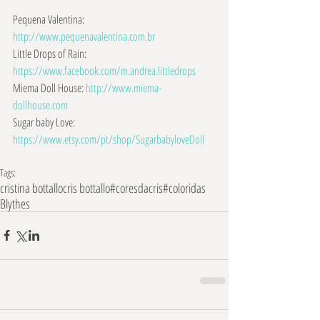
Pequena Valentina: 
http://www.pequenavalentina.com.br
Little Drops of Rain: 
https://www.facebook.com/m.andrea.littledrops
Miema Doll House: 
http://www.miema-
dollhouse.com
Sugar baby Love: 
https://www.etsy.com/pt/shop/SugarbabyloveDoll
Tags:
cristina bottallo
cris bottallo
#coresdacris
#coloridas
Blythes