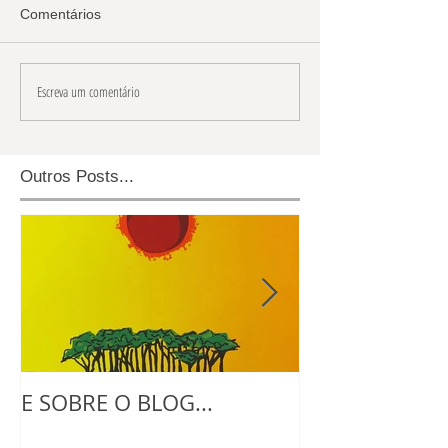
Comentários
Escreva um comentário
Outros Posts...
E SOBRE O BLOG...
NO ATELIE CO