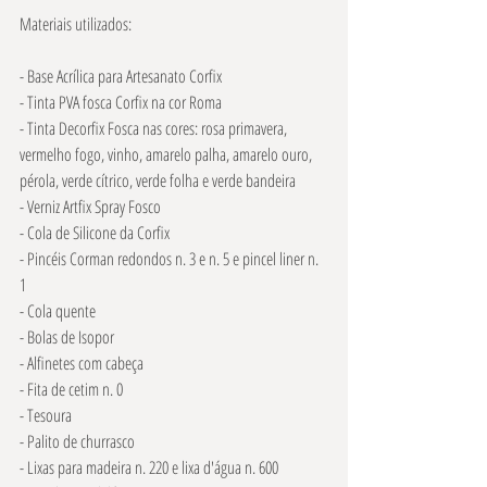
Materiais utilizados: 
- Base Acrílica para Artesanato Corfix 
- Tinta PVA fosca Corfix na cor Roma 
- Tinta Decorfix Fosca nas cores: rosa primavera, 
vermelho fogo, vinho, amarelo palha, amarelo ouro, 
pérola, verde cítrico, verde folha e verde bandeira 
- Verniz Artfix Spray Fosco 
- Cola de Silicone da Corfix 
- Pincéis Corman redondos n. 3 e n. 5 e pincel liner n. 
1 
- Cola quente 
- Bolas de Isopor 
- Alfinetes com cabeça 
- Fita de cetim n. 0 
- Tesoura 
- Palito de churrasco 
- Lixas para madeira n. 220 e lixa d'água n. 600 