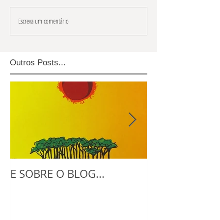
Escreva um comentário
Outros Posts...
E SOBRE O BLOG...
NO ATELIE CO