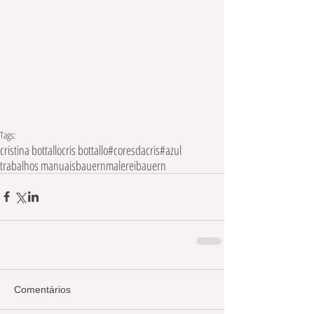
Tags:
cristina bottallo
cris bottallo
#coresdacris
#azul
trabalhos manuais
bauernmalerei
bauern
Comentários